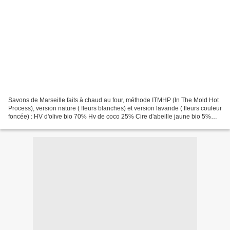
Savons de Marseille faits à chaud au four, méthode ITMHP (In The Mold Hot
Process), version nature ( fleurs blanches) et version lavande ( fleurs couleur
foncée) : HV d'olive bio 70% Hv de coco 25% Cire d'abeille jaune bio 5%
Surgraissé à 8% J'ai moulé...