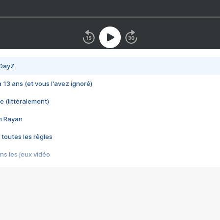
 DayZ
 a 13 ans (et vous l'avez ignoré)
e (littéralement)
im Rayan
 toutes les règles
s les jeux vidéo
us choquant de Rockstar ? - Le scandale BULLY
e plus moche de Steam
du RÊVE tourne au CAUCHEMAR