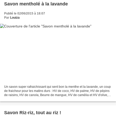
Savon mentholé à la lavande
Publié le 02/06/2015 à 18:07
Par
Louiza
Un savon super rafraichissant qui sent bon la menthe et la lavande, un coup
de fraicheur pour les matins durs : HV de coco, HV de palme, HV de pépins
de raisins, HV de canola, Beurre de mangue, HV de camélia et HV d'olive,
soie de tussah, lait de riz...
Savon Riz-riz, tout au riz !