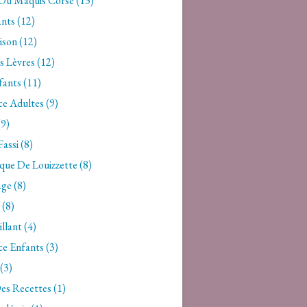
 Du Maquis Corse (13)
nts (12)
son (12)
s Lèvres (12)
fants (11)
ce Adultes (9)
(9)
assi (8)
que De Louizzette (8)
ge (8)
 (8)
lant (4)
ce Enfants (3)
(3)
es Recettes (1)