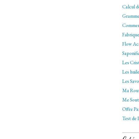
Calcul d
Gramm
Comment
Fabrique
Flow Aca
Saponifi
Les Cri
Les huile
Les Savo
Ma Rout
Me Soute
Offre Pa
Test de 