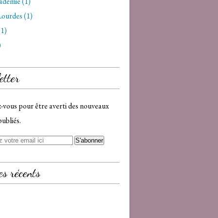
adémie (1)
ourdes (1)
(1)
)
etter
vous pour être averti des nouveaux
publiés.
es récents