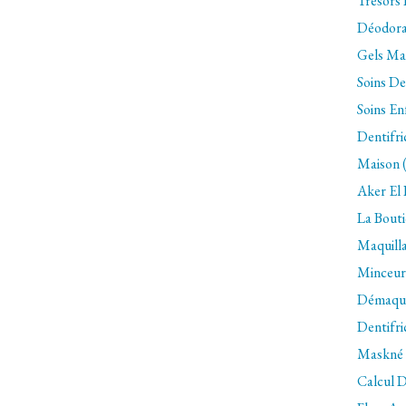
Trésors
Déodora
Gels Mai
Soins De
Soins En
Dentifri
Maison 
Aker El F
La Bouti
Maquilla
Minceur
Démaquil
Dentifri
Maskné 
Calcul D