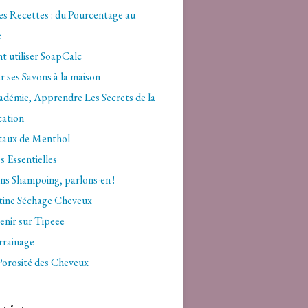
es Recettes : du Pourcentage au
e
 utiliser SoapCalc
r ses Savons à la maison
démie, Apprendre Les Secrets de la
cation
staux de Menthol
s Essentielles
ns Shampoing, parlons-en !
ine Séchage Cheveux
nir sur Tipeee
rrainage
Porosité des Cheveux